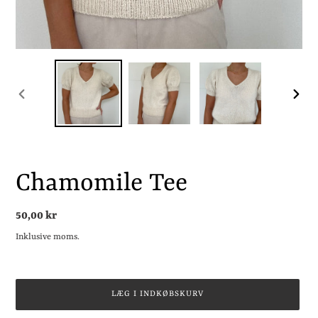
FORRIGE
NÆST
BILLEDE
BILLE
Chamomile Tee
Normalpris
50,00 kr
Inklusive moms.
LÆG I INDKØBSKURV