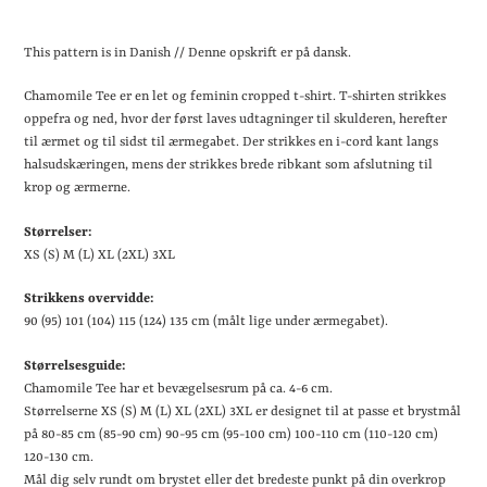
Lægger
produkt
This pattern is in Danish // Denne opskrift er på dansk.
i
din
Chamomile Tee er en let og feminin cropped t-shirt. T-shirten strikkes
indkøbskurv
oppefra og ned, hvor der først laves udtagninger til skulderen, herefter
til ærmet og til sidst til ærmegabet. Der strikkes en i-cord kant langs
halsudskæringen, mens der strikkes brede ribkant som afslutning til
krop og ærmerne.
Størrelser:
XS (S) M (L) XL (2XL) 3XL
Strikkens overvidde:
90 (95) 101 (104) 115 (124) 135 cm (målt lige under ærmegabet).
Størrelsesguide:
Chamomile Tee har et bevægelsesrum på ca. 4-6 cm.
Størrelserne XS (S) M (L) XL (2XL) 3XL er designet til at passe et brystmål
på 80-85 cm (85-90 cm) 90-95 cm (95-100 cm) 100-110 cm (110-120 cm)
120-130 cm.
Mål dig selv rundt om brystet eller det bredeste punkt på din overkrop