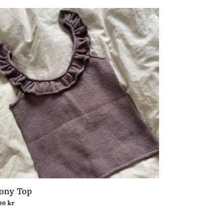
ny
ony Top
malpris
00 kr