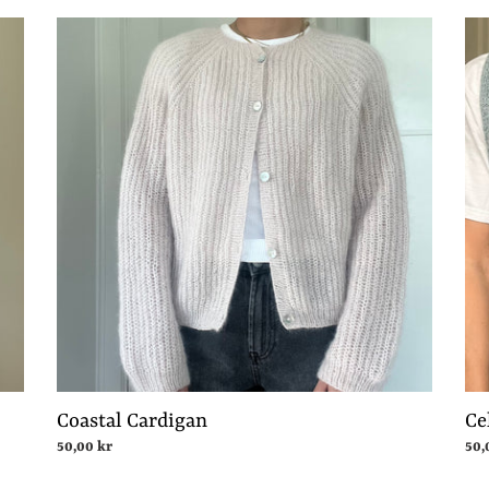
Coastal
Cel
Cardigan
Ves
Coastal Cardigan
Ce
Normalpris
50,00 kr
Nor
50,