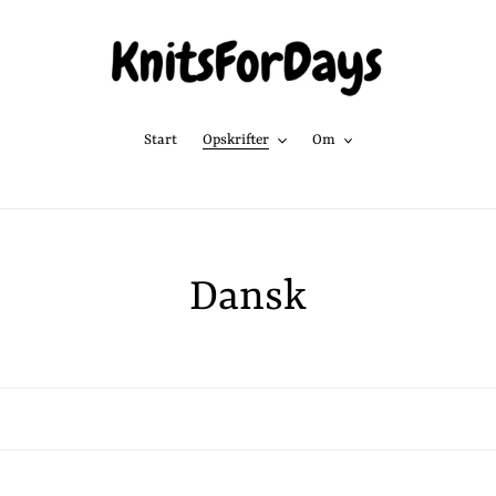
Start
Opskrifter
Om
K
Dansk
o
l
l