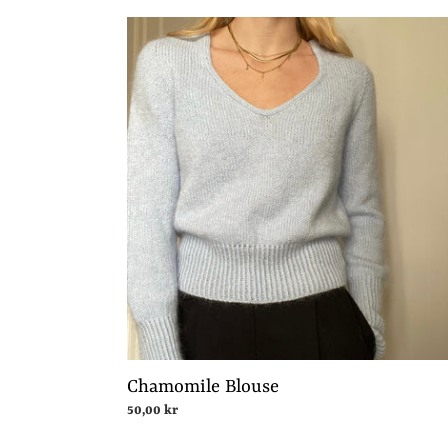
Chamomile
Blouse
Chamomile Blouse
Normalpris
50,00 kr