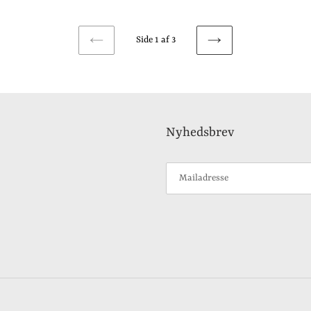
Side 1 af 3
FORRIGE
NÆSTE
SIDE
SIDE
Nyhedsbrev