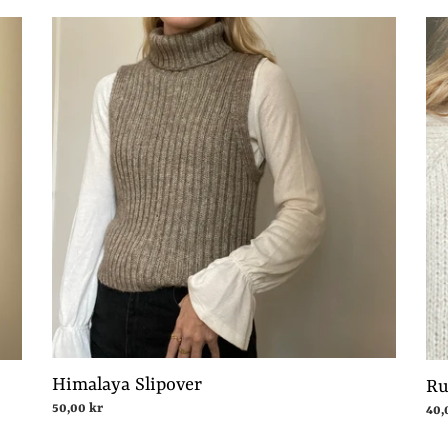
Himalaya
Rub
Slipover
Sca
Himalaya Slipover
Ru
Normalpris
50,00 kr
Nor
40,