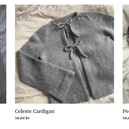
Celeste
Peo
Cardigan
Top
Celeste Cardigan
Pe
Normalpris
50,00 kr
Nor
50,