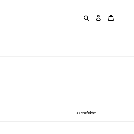
Søg
Log ind
Indkøbsku
33 produkter