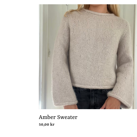
Amber
Sweater
Amber Sweater
Normalpris
50,00 kr