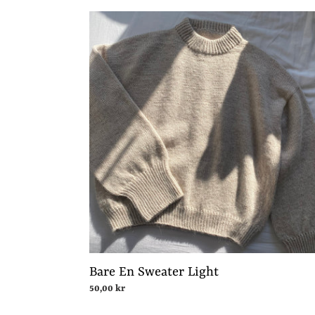
Bare
En
Sweater
Light
Bare En Sweater Light
Normalpris
50,00 kr