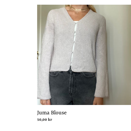
Juma
Blouse
Juma Blouse
Normalpris
50,00 kr