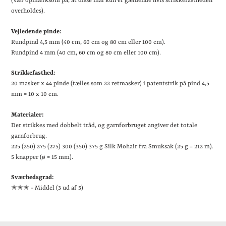
(Vær opmærksom på, at disse mål kun er gældende hvis strikkefastheden
overholdes).
Vejledende pinde:
Rundpind 4,5 mm (40 cm, 60 cm og 80 cm eller 100 cm).
Rundpind 4 mm (40 cm, 60 cm og 80 cm eller 100 cm).
Strikkefasthed:
20 masker x 44 pinde (tælles som 22 retmasker) i patentstrik på pind 4,5
mm = 10 x 10 cm.
Materialer:
Der strikkes med dobbelt tråd, og garnforbruget angiver det totale
garnforbrug.
225 (250) 275 (275) 300 (350) 375 g Silk Mohair fra Smuksak (25 g = 212 m).
5 knapper (ø = 15 mm).
Sværhedsgrad:
✭✭
✭ - Middel (3 ud af 5)