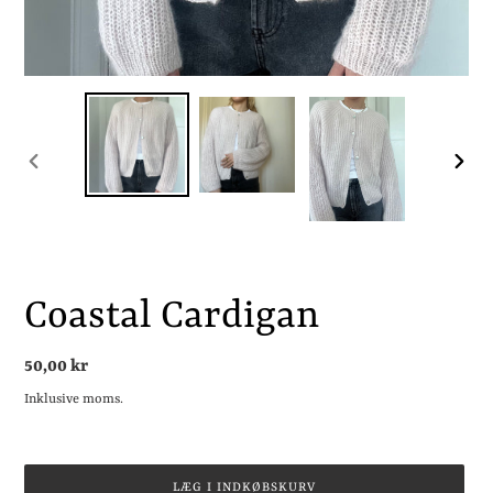
FORRIGE
NÆST
BILLEDE
BILLE
Coastal Cardigan
Normalpris
50,00 kr
Inklusive moms.
LÆG I INDKØBSKURV