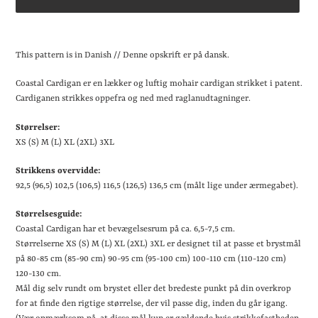
Lægger
produkt
This pattern is in Danish // Denne opskrift er på dansk.
i
din
Coastal Cardigan er en lækker og luftig mohair cardigan strikket i patent.
indkøbskurv
Cardiganen strikkes oppefra og ned med raglanudtagninger.
Størrelser:
XS (S) M (L) XL (2XL) 3XL
Strikkens overvidde:
92,5 (96,5) 102,5 (106,5) 116,5 (126,5) 136,5 cm (målt lige under ærmegabet).
Størrelsesguide:
Coastal Cardigan har et bevægelsesrum på ca. 6,5-7,5 cm.
Størrelserne XS (S) M (L) XL (2XL) 3XL er designet til at passe et brystmål
på 80-85 cm (85-90 cm) 90-95 cm (95-100 cm) 100-110 cm (110-120 cm)
120-130 cm.
Mål dig selv rundt om brystet eller det bredeste punkt på din overkrop
for at finde den rigtige størrelse, der vil passe dig, inden du går igang.