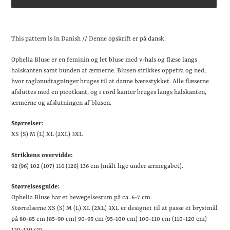
Lægger
produkt
This pattern is in Danish // Denne opskrift er på dansk.
i
din
Ophelia Bluse er en feminin og let bluse med v-hals og flæse langs
indkøbskurv
halskanten samt bunden af ærmerne. Blusen strikkes oppefra og ned,
hvor raglanudtagninger bruges til at danne bærestykket. Alle flæserne
afsluttes med en picotkant, og i cord kanter bruges langs halskanten,
ærmerne og afslutningen af blusen.
Størrelser:
XS (S) M (L) XL (2XL) 3XL
Strikkens overvidde:
92 (96) 102 (107) 116 (126) 136 cm (målt lige under ærmegabet).
Størrelsesguide:
Ophelia Bluse har et bevægelsesrum på ca. 6-7 cm.
Størrelserne XS (S) M (L) XL (2XL) 3XL er designet til at passe et brystmål
på 80-85 cm (85-90 cm) 90-95 cm (95-100 cm) 100-110 cm (110-120 cm)