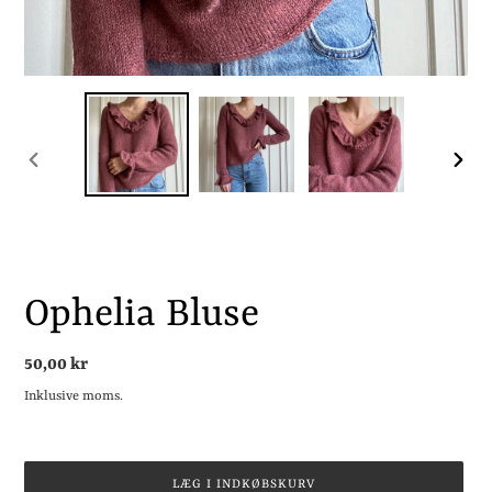
FORRIGE
NÆST
BILLEDE
BILLE
Ophelia Bluse
Normalpris
50,00 kr
Inklusive moms.
LÆG I INDKØBSKURV